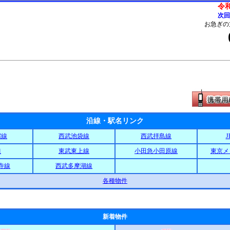
令和
次回
お急ぎの
沿線・駅名リンク
宿線
西武池袋線
西武拝島線
線
東武東上線
小田急小田原線
東京メ
寺線
西武多摩湖線
各種物件
新着物件