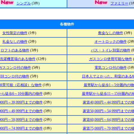
シングル
(3件)
ファミリー
(1
各種物件
女性限定の物件
(1件)
敷金なしの物件
(3件)
礼金なしの物件
(2件)
オートロックの物件
(2件
ロフトのある物件
(3件)
バス・トイレ別室の物件
(
洗濯機置場のある物件
(12件)
ガスコンロ使用可能な物件
ガスコンロ付の物件
(5件)
電気コンロ付の物件
(1件
IHコンロ付の物件
(5件)
日本人でよかった。和室のある
飼育可能（応相談）な物件
(1件)
最寄駅から徒歩1～5分圏内の
から徒歩6～10分圏内の物件
(8件)
最寄駅から徒歩11～15分圏内の
000円～39,999円までの物件
(2件)
家賃40,000円～44,999円までの
000円～49,999円までの物件
(3件)
家賃50,000円～54,999円までの
000円～59,999円までの物件
(2件)
家賃60,000円～64,999円までの
000円～74,999円までの物件
(1件)
家賃75,000円～79,999円までの