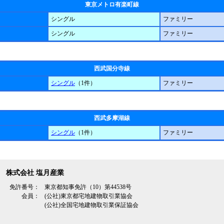
東京メトロ有楽町線
シングル
ファミリー
シングル
ファミリー
西武国分寺線
シングル
（1件）
ファミリー
西武多摩湖線
シングル
（1件）
ファミリー
株式会社 塩月産業
免許番号：
東京都知事免許（10）第44538号
会員：
(公社)東京都宅地建物取引業協会
(公社)全国宅地建物取引業保証協会