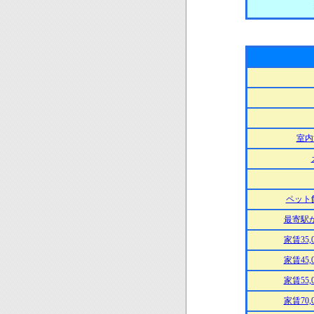
室内
ペット
最寄駅
家賃35,
家賃45,
家賃55,
家賃70,