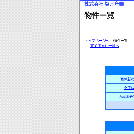
株式会社 塩月産業
トップページへ
> 物件一覧
->
事業用物件一覧へ
西武新
京王
西武国分