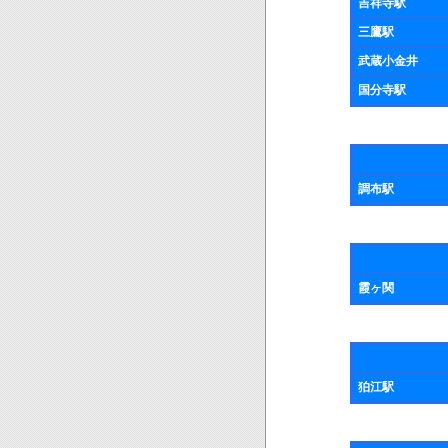
吉祥寺駅
三鷹駅
武蔵小金井
国分寺駅
調布駅
霞ヶ関
狛江駅