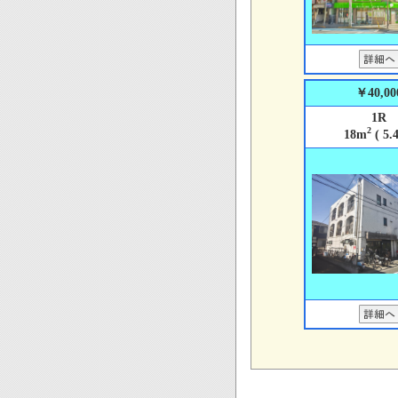
￥40,00
1R
2
18m
( 5.