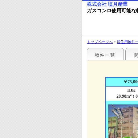
株式会社 塩月産業
ガスコンロ使用可能な
トップページへ
>
居住用物件
￥75,00
1DK
2
28.98m
( 8