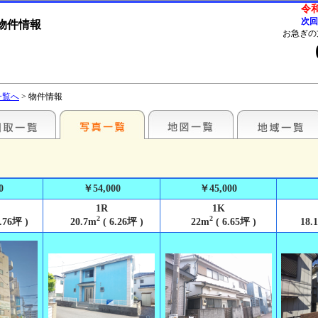
令和
次回
物件情報
お急ぎの
一覧へ
> 物件情報
0
￥54,000
￥45,000
1R
1K
2
2
.76坪 )
20.7m
( 6.26坪 )
22m
( 6.65坪 )
18.1